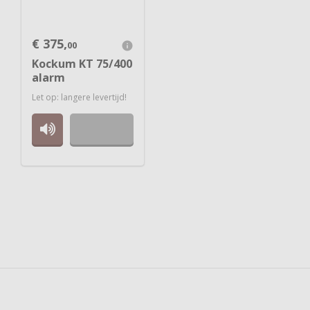
375,
00
info
Kockum KT 75/400
alarm
Let op: langere levertijd!