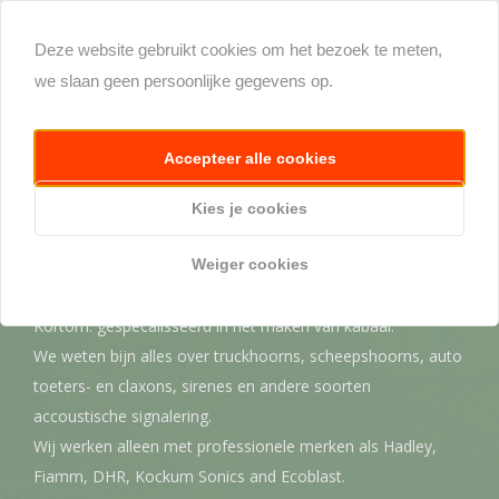
Deze website gebruikt cookies om het bezoek te meten,
we slaan geen persoonlijke gegevens op.
Accepteer alle cookies
Kies je cookies
Eurohorns.nl in het kort
Weiger cookies
Wij zijn lawaaischoppers.
Kortom: gespecalisseerd in het maken van kabaal.
We weten bijn alles over truckhoorns, scheepshoorns, auto
toeters- en claxons, sirenes en andere soorten
accoustische signalering.
Wij werken alleen met professionele merken als Hadley,
Fiamm, DHR, Kockum Sonics and Ecoblast.