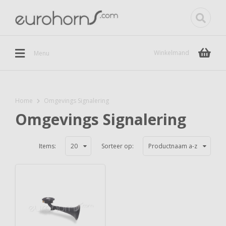
Winkelmand
Menu
Home
Omgevings Signalering
Omgevings Signalering
Items:
20
Sorteer op:
Productnaam a-z