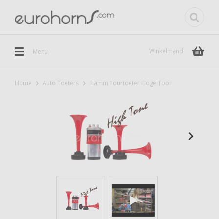
Winkelmand
Menu
Home
Auto Toeters
Fiamm Tourtoeter Hoge Toon